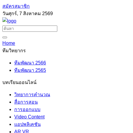
สมัครสมาชิก
วันศุกร์, 7 สิงหาคม 2569
Home
ทีมวิทยากร
ทีมพัฒนา 2566
ทีมพัฒนา 2565
บทเรียนออนไลน์
วิทยาการคำนวณ
สื่อการสอน
การออกแบบ
Video Content
แอปพลิเคชัน
AR VR