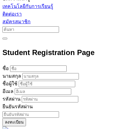
เทคโนโลยีกับการเรียนรู้
ติดต่อเรา
สมัครสมาชิก
Student Registration Page
ชื่อ
นามสกุล
ชื่อผู้ใช้
อีเมล
รหัสผ่าน
ยืนยันรหัสผ่าน
ลงทะเบียน