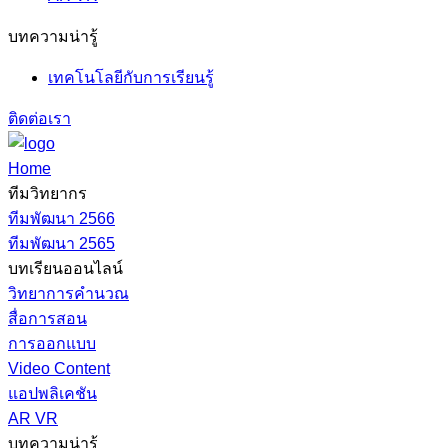
บทความน่ารู้
เทคโนโลยีกับการเรียนรู้
ติดต่อเรา
Home
ทีมวิทยากร
ทีมพัฒนา 2566
ทีมพัฒนา 2565
บทเรียนออนไลน์
วิทยาการคำนวณ
สื่อการสอน
การออกแบบ
Video Content
แอปพลิเคชัน
AR VR
บทความน่ารู้