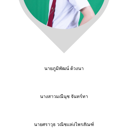
นายภูมิพัฒน์ ด้วงนา
นางสาวมณีนุช จันทร์ทา
นายศราวุธ วณิชแห่งไพรสัณฑ์