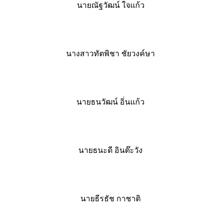
นายณัฐวัฒน์ ใจแก้ว
นางสาวทัตพิชา ชัยวงค์ษา
นายธนวัฒน์ อิ่นแก้ว
นายธนะดี อินต๊ะวัง
นายธีรธัช กาชาติ