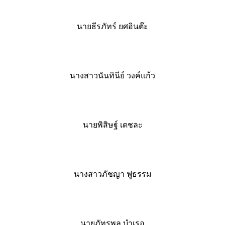
นายธีรภัทร์ ยศอินต๊ะ
นางสาวนันทินีย์ วงค์แก้ว
นายพิสิษฐ์ เดชละ
นางสาวภัชญา ฟูธรรม
นายภัทรพล บำเรอ