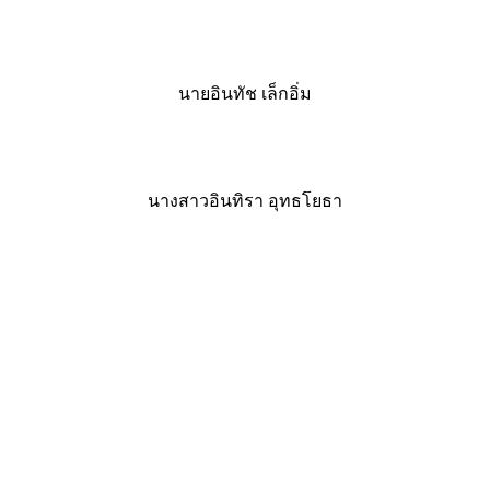
นายอินทัช เล็กอิ่ม
นางสาวอินทิรา อุทธโยธา
Share & Learn
© copyright 2026
เรื่องมาใหม่
ใช้งาน Adobe Premiere Pro 2023 ง่ายๆแค่ 3 ขั้นตอน!!