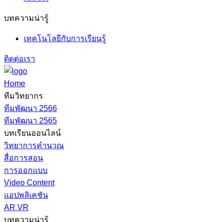
บทความน่ารู้
เทคโนโลยีกับการเรียนรู้
ติดต่อเรา
Home
ทีมวิทยากร
ทีมพัฒนา 2566
ทีมพัฒนา 2565
บทเรียนออนไลน์
วิทยาการคำนวณ
สื่อการสอน
การออกแบบ
Video Content
แอปพลิเคชัน
AR VR
บทความน่ารู้