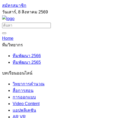
สมัครสมาชิก
วันเสาร์, 8 สิงหาคม 2569
Home
ทีมวิทยากร
ทีมพัฒนา 2566
ทีมพัฒนา 2565
บทเรียนออนไลน์
วิทยาการคำนวณ
สื่อการสอน
การออกแบบ
Video Content
แอปพลิเคชัน
AR VR