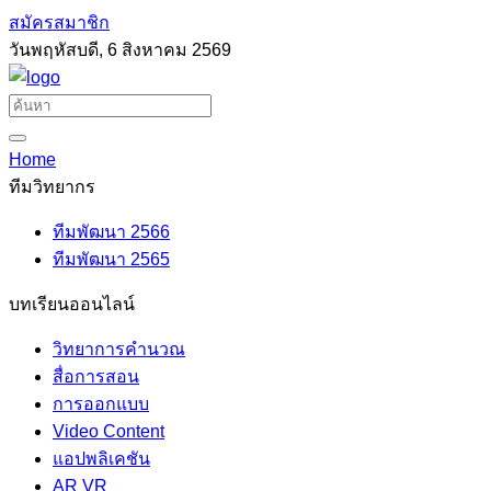
สมัครสมาชิก
วันพฤหัสบดี, 6 สิงหาคม 2569
Home
ทีมวิทยากร
ทีมพัฒนา 2566
ทีมพัฒนา 2565
บทเรียนออนไลน์
วิทยาการคำนวณ
สื่อการสอน
การออกแบบ
Video Content
แอปพลิเคชัน
AR VR