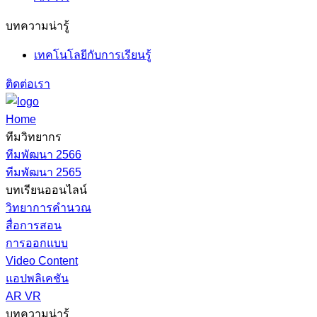
บทความน่ารู้
เทคโนโลยีกับการเรียนรู้
ติดต่อเรา
Home
ทีมวิทยากร
ทีมพัฒนา 2566
ทีมพัฒนา 2565
บทเรียนออนไลน์
วิทยาการคำนวณ
สื่อการสอน
การออกแบบ
Video Content
แอปพลิเคชัน
AR VR
บทความน่ารู้