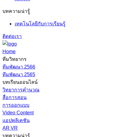
บทความน่ารู้
เทคโนโลยีกับการเรียนรู้
ติดต่อเรา
Home
ทีมวิทยากร
ทีมพัฒนา 2566
ทีมพัฒนา 2565
บทเรียนออนไลน์
วิทยาการคำนวณ
สื่อการสอน
การออกแบบ
Video Content
แอปพลิเคชัน
AR VR
บทความน่ารู้