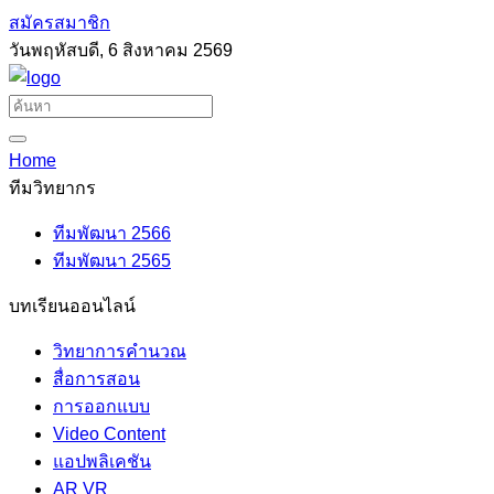
สมัครสมาชิก
วันพฤหัสบดี, 6 สิงหาคม 2569
Home
ทีมวิทยากร
ทีมพัฒนา 2566
ทีมพัฒนา 2565
บทเรียนออนไลน์
วิทยาการคำนวณ
สื่อการสอน
การออกแบบ
Video Content
แอปพลิเคชัน
AR VR