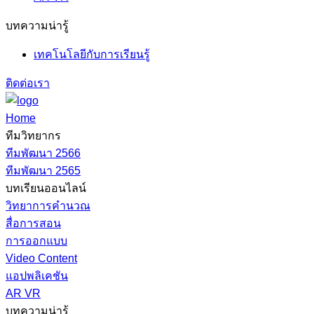
บทความน่ารู้
เทคโนโลยีกับการเรียนรู้
ติดต่อเรา
Home
ทีมวิทยากร
ทีมพัฒนา 2566
ทีมพัฒนา 2565
บทเรียนออนไลน์
วิทยาการคำนวณ
สื่อการสอน
การออกแบบ
Video Content
แอปพลิเคชัน
AR VR
บทความน่ารู้