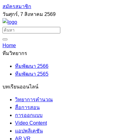
สมัครสมาชิก
วันศุกร์, 7 สิงหาคม 2569
Home
ทีมวิทยากร
ทีมพัฒนา 2566
ทีมพัฒนา 2565
บทเรียนออนไลน์
วิทยาการคำนวณ
สื่อการสอน
การออกแบบ
Video Content
แอปพลิเคชัน
AR VR