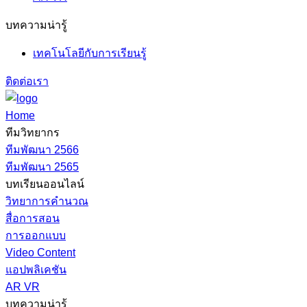
บทความน่ารู้
เทคโนโลยีกับการเรียนรู้
ติดต่อเรา
Home
ทีมวิทยากร
ทีมพัฒนา 2566
ทีมพัฒนา 2565
บทเรียนออนไลน์
วิทยาการคำนวณ
สื่อการสอน
การออกแบบ
Video Content
แอปพลิเคชัน
AR VR
บทความน่ารู้