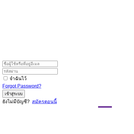
จำฉันไว้
Forgot Password?
เข้าสู่ระบบ
ยังไม่มีบัญชี?
สมัครตอนนี้
Share & Learn