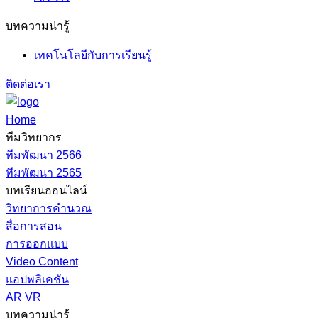
บทความน่ารู้
เทคโนโลยีกับการเรียนรู้
ติดต่อเรา
Home
ทีมวิทยากร
ทีมพัฒนา 2566
ทีมพัฒนา 2565
บทเรียนออนไลน์
วิทยาการคำนวณ
สื่อการสอน
การออกแบบ
Video Content
แอปพลิเคชัน
AR VR
บทความน่ารู้