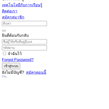
เทคโนโลยีกับการเรียนรู้
ติดต่อเรา
สมัครสมาชิก
ยินดีต้อนรับกลับ
จำฉันไว้
Forgot Password?
เข้าสู่ระบบ
ยังไม่มีบัญชี?
สมัครตอนนี้
Share & Learn
© copyright 2026
เรื่องมาใหม่