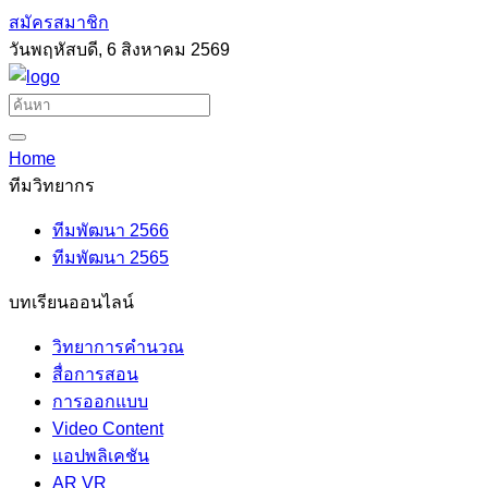
สมัครสมาชิก
วันพฤหัสบดี, 6 สิงหาคม 2569
Home
ทีมวิทยากร
ทีมพัฒนา 2566
ทีมพัฒนา 2565
บทเรียนออนไลน์
วิทยาการคำนวณ
สื่อการสอน
การออกแบบ
Video Content
แอปพลิเคชัน
AR VR