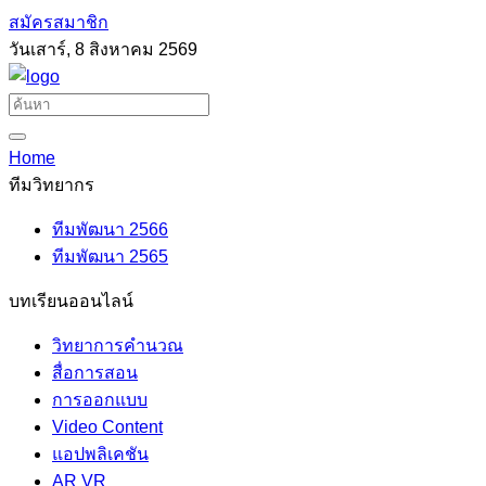
สมัครสมาชิก
วันเสาร์, 8 สิงหาคม 2569
Home
ทีมวิทยากร
ทีมพัฒนา 2566
ทีมพัฒนา 2565
บทเรียนออนไลน์
วิทยาการคำนวณ
สื่อการสอน
การออกแบบ
Video Content
แอปพลิเคชัน
AR VR