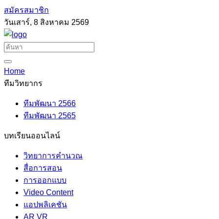
สมัครสมาชิก
วันเสาร์, 8 สิงหาคม 2569
Home
ทีมวิทยากร
ทีมพัฒนา 2566
ทีมพัฒนา 2565
บทเรียนออนไลน์
วิทยาการคำนวณ
สื่อการสอน
การออกแบบ
Video Content
แอปพลิเคชัน
AR VR