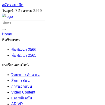
สมัครสมาชิก
วันศุกร์, 7 สิงหาคม 2569
Home
ทีมวิทยากร
ทีมพัฒนา 2566
ทีมพัฒนา 2565
บทเรียนออนไลน์
วิทยาการคำนวณ
สื่อการสอน
การออกแบบ
Video Content
แอปพลิเคชัน
AR VR