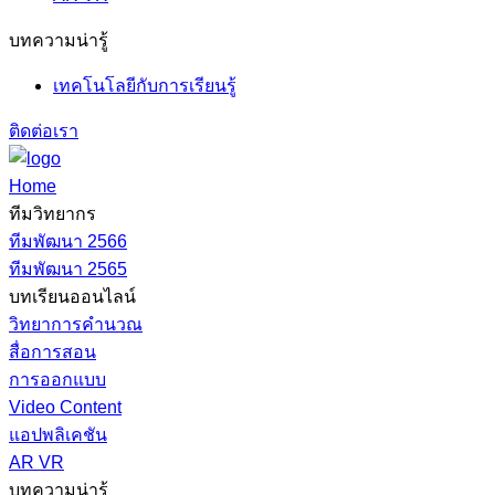
บทความน่ารู้
เทคโนโลยีกับการเรียนรู้
ติดต่อเรา
Home
ทีมวิทยากร
ทีมพัฒนา 2566
ทีมพัฒนา 2565
บทเรียนออนไลน์
วิทยาการคำนวณ
สื่อการสอน
การออกแบบ
Video Content
แอปพลิเคชัน
AR VR
บทความน่ารู้