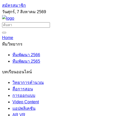
สมัครสมาชิก
วันศุกร์, 7 สิงหาคม 2569
Home
ทีมวิทยากร
ทีมพัฒนา 2566
ทีมพัฒนา 2565
บทเรียนออนไลน์
วิทยาการคำนวณ
สื่อการสอน
การออกแบบ
Video Content
แอปพลิเคชัน
AR VR