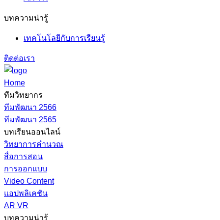
บทความน่ารู้
เทคโนโลยีกับการเรียนรู้
ติดต่อเรา
Home
ทีมวิทยากร
ทีมพัฒนา 2566
ทีมพัฒนา 2565
บทเรียนออนไลน์
วิทยาการคำนวณ
สื่อการสอน
การออกแบบ
Video Content
แอปพลิเคชัน
AR VR
บทความน่ารู้