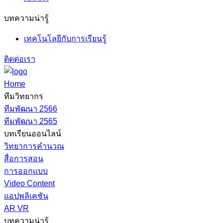
บทความน่ารู้
เทคโนโลยีกับการเรียนรู้
ติดต่อเรา
Home
ทีมวิทยากร
ทีมพัฒนา 2566
ทีมพัฒนา 2565
บทเรียนออนไลน์
วิทยาการคำนวณ
สื่อการสอน
การออกแบบ
Video Content
แอปพลิเคชัน
AR VR
บทความน่ารู้