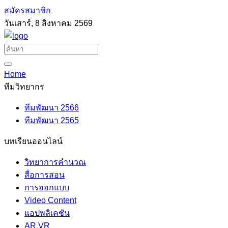
สมัครสมาชิก
วันเสาร์, 8 สิงหาคม 2569
Home
ทีมวิทยากร
ทีมพัฒนา 2566
ทีมพัฒนา 2565
บทเรียนออนไลน์
วิทยาการคำนวณ
สื่อการสอน
การออกแบบ
Video Content
แอปพลิเคชัน
AR VR