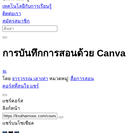
เทคโนโลยีกับการเรียนรู้
ติดต่อเรา
สมัครสมาชิก
การบันทึกการสอนด้วย Canva
จเ
โดย
จารุวรรณ เลาเท่า
หมวดหมู่:
สื่อการสอน
คอร์สที่สนใจ
แชร์
แชร์คอร์ส
ลิงก์หน้า
แชร์บนโซเชียล