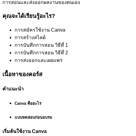
การสอนและส่งออกผลงานของตนเอง
คุณจะได้เรียนรู้อะไร?
การสมัครใช้งาน Canva
การสร้างสไลด์
การบันทึกการสอน วิธีที่ 1
การบันทึกการสอน วิธีที่ 2
การส่งออกและเผยแพร่
เนื้อหาของคอร์ส
คำแนะนำ
Canva คืออะไร
แบบทดสอบก่อนอบรม
เริ่มต้นใช้งาน Canva