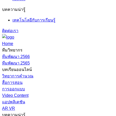
บทความน่ารู้
เทคโนโลยีกับการเรียนรู้
ติดต่อเรา
Home
ทีมวิทยากร
ทีมพัฒนา 2566
ทีมพัฒนา 2565
บทเรียนออนไลน์
วิทยาการคำนวณ
สื่อการสอน
การออกแบบ
Video Content
แอปพลิเคชัน
AR VR
บทความน่ารู้