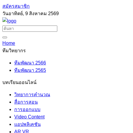
สมัครสมาชิก
วันอาทิตย์, 9 สิงหาคม 2569
Home
ทีมวิทยากร
ทีมพัฒนา 2566
ทีมพัฒนา 2565
บทเรียนออนไลน์
วิทยาการคำนวณ
สื่อการสอน
การออกแบบ
Video Content
แอปพลิเคชัน
AR VR