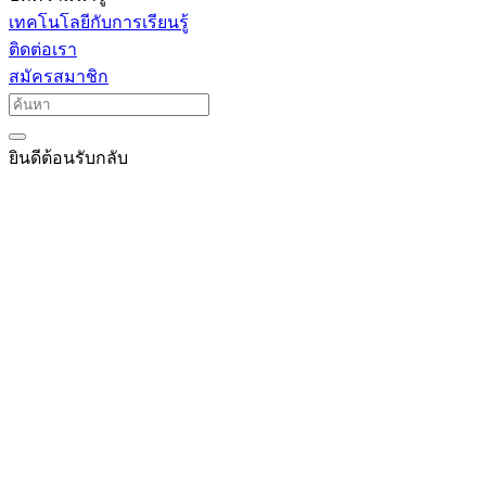
เทคโนโลยีกับการเรียนรู้
ติดต่อเรา
สมัครสมาชิก
ยินดีต้อนรับกลับ