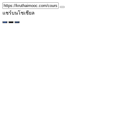
แชร์บนโซเชียล