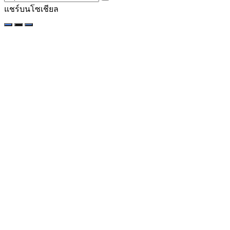
แชร์บนโซเชียล