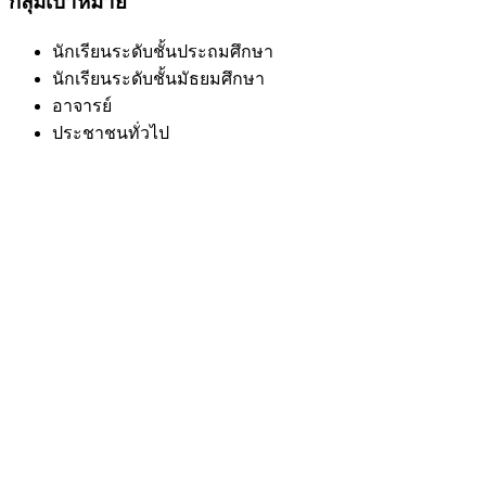
กลุ่มเป้าหมาย
นักเรียนระดับชั้นประถมศึกษา
นักเรียนระดับชั้นมัธยมศึกษา
อาจารย์
ประชาชนทั่วไป
Share & Learn
© copyright 2026
เรื่องมาใหม่
ใช้งาน Adobe Premiere Pro 2023 ง่ายๆแค่ 3 ขั้นตอน!!
เรียนรู้พื้นฐาน​ Sketchup​ 2022