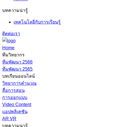
บทความน่ารู้
เทคโนโลยีกับการเรียนรู้
ติดต่อเรา
Home
ทีมวิทยากร
ทีมพัฒนา 2566
ทีมพัฒนา 2565
บทเรียนออนไลน์
วิทยาการคำนวณ
สื่อการสอน
การออกแบบ
Video Content
แอปพลิเคชัน
AR VR
บทความน่ารู้