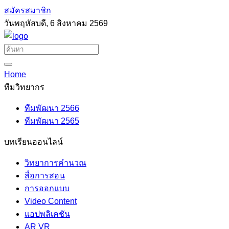
สมัครสมาชิก
วันพฤหัสบดี, 6 สิงหาคม 2569
Home
ทีมวิทยากร
ทีมพัฒนา 2566
ทีมพัฒนา 2565
บทเรียนออนไลน์
วิทยาการคำนวณ
สื่อการสอน
การออกแบบ
Video Content
แอปพลิเคชัน
AR VR