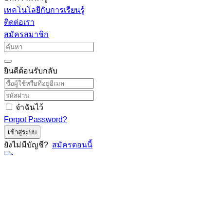
เทคโนโลยีกับการเรียนรู้
ติดต่อเรา
สมัครสมาชิก
ยินดีต้อนรับกลับ
จำฉันไว้
Forgot Password?
เข้าสู่ระบบ
ยังไม่มีบัญชี?
สมัครตอนนี้
Share & Learn
© copyright 2026
เรื่องมาใหม่