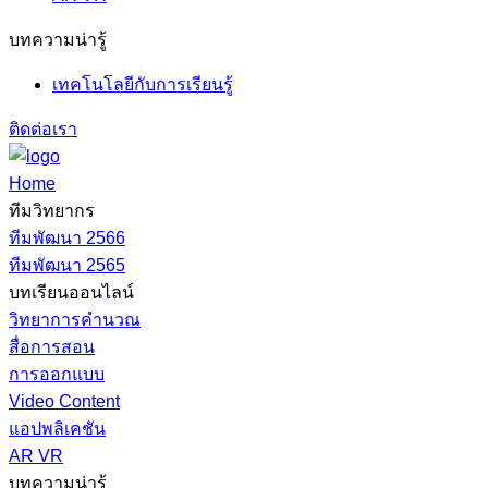
บทความน่ารู้
เทคโนโลยีกับการเรียนรู้
ติดต่อเรา
Home
ทีมวิทยากร
ทีมพัฒนา 2566
ทีมพัฒนา 2565
บทเรียนออนไลน์
วิทยาการคำนวณ
สื่อการสอน
การออกแบบ
Video Content
แอปพลิเคชัน
AR VR
บทความน่ารู้