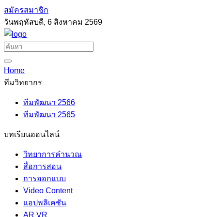
สมัครสมาชิก
วันพฤหัสบดี, 6 สิงหาคม 2569
Home
ทีมวิทยากร
ทีมพัฒนา 2566
ทีมพัฒนา 2565
บทเรียนออนไลน์
วิทยาการคำนวณ
สื่อการสอน
การออกแบบ
Video Content
แอปพลิเคชัน
AR VR