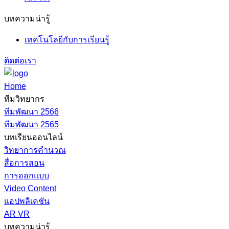
บทความน่ารู้
เทคโนโลยีกับการเรียนรู้
ติดต่อเรา
Home
ทีมวิทยากร
ทีมพัฒนา 2566
ทีมพัฒนา 2565
บทเรียนออนไลน์
วิทยาการคำนวณ
สื่อการสอน
การออกแบบ
Video Content
แอปพลิเคชัน
AR VR
บทความน่ารู้