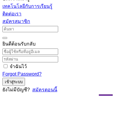
เทคโนโลยีกับการเรียนรู้
ติดต่อเรา
สมัครสมาชิก
ยินดีต้อนรับกลับ
จำฉันไว้
Forgot Password?
เข้าสู่ระบบ
ยังไม่มีบัญชี?
สมัครตอนนี้
Share & Learn
© copyright 2026
เรื่องมาใหม่