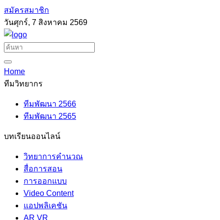
สมัครสมาชิก
วันศุกร์, 7 สิงหาคม 2569
Home
ทีมวิทยากร
ทีมพัฒนา 2566
ทีมพัฒนา 2565
บทเรียนออนไลน์
วิทยาการคำนวณ
สื่อการสอน
การออกแบบ
Video Content
แอปพลิเคชัน
AR VR