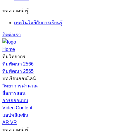
บทความน่ารู้
เทคโนโลยีกับการเรียนรู้
ติดต่อเรา
Home
ทีมวิทยากร
ทีมพัฒนา 2566
ทีมพัฒนา 2565
บทเรียนออนไลน์
วิทยาการคำนวณ
สื่อการสอน
การออกแบบ
Video Content
แอปพลิเคชัน
AR VR
บทความน่ารู้