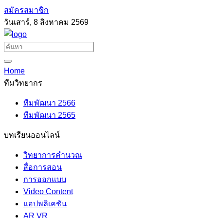
สมัครสมาชิก
วันเสาร์, 8 สิงหาคม 2569
Home
ทีมวิทยากร
ทีมพัฒนา 2566
ทีมพัฒนา 2565
บทเรียนออนไลน์
วิทยาการคำนวณ
สื่อการสอน
การออกแบบ
Video Content
แอปพลิเคชัน
AR VR