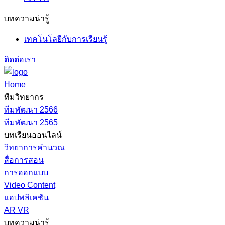
บทความน่ารู้
เทคโนโลยีกับการเรียนรู้
ติดต่อเรา
Home
ทีมวิทยากร
ทีมพัฒนา 2566
ทีมพัฒนา 2565
บทเรียนออนไลน์
วิทยาการคำนวณ
สื่อการสอน
การออกแบบ
Video Content
แอปพลิเคชัน
AR VR
บทความน่ารู้