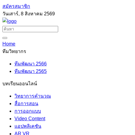
สมัครสมาชิก
วันเสาร์, 8 สิงหาคม 2569
Home
ทีมวิทยากร
ทีมพัฒนา 2566
ทีมพัฒนา 2565
บทเรียนออนไลน์
วิทยาการคำนวณ
สื่อการสอน
การออกแบบ
Video Content
แอปพลิเคชัน
AR VR