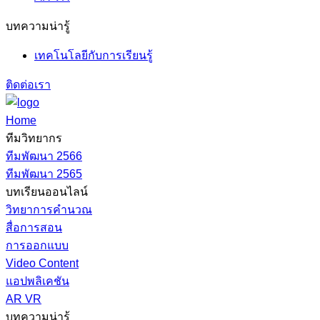
บทความน่ารู้
เทคโนโลยีกับการเรียนรู้
ติดต่อเรา
Home
ทีมวิทยากร
ทีมพัฒนา 2566
ทีมพัฒนา 2565
บทเรียนออนไลน์
วิทยาการคำนวณ
สื่อการสอน
การออกแบบ
Video Content
แอปพลิเคชัน
AR VR
บทความน่ารู้