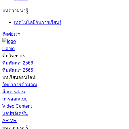
บทความน่ารู้
เทคโนโลยีกับการเรียนรู้
ติดต่อเรา
Home
ทีมวิทยากร
ทีมพัฒนา 2566
ทีมพัฒนา 2565
บทเรียนออนไลน์
วิทยาการคำนวณ
สื่อการสอน
การออกแบบ
Video Content
แอปพลิเคชัน
AR VR
บทความน่ารู้