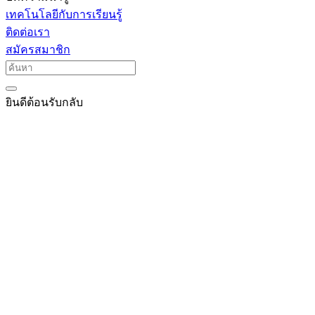
เทคโนโลยีกับการเรียนรู้
ติดต่อเรา
สมัครสมาชิก
ยินดีต้อนรับกลับ