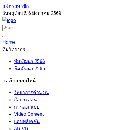
สมัครสมาชิก
วันพฤหัสบดี, 6 สิงหาคม 2569
Home
ทีมวิทยากร
ทีมพัฒนา 2566
ทีมพัฒนา 2565
บทเรียนออนไลน์
วิทยาการคำนวณ
สื่อการสอน
การออกแบบ
Video Content
แอปพลิเคชัน
AR VR