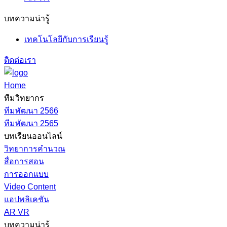
บทความน่ารู้
เทคโนโลยีกับการเรียนรู้
ติดต่อเรา
Home
ทีมวิทยากร
ทีมพัฒนา 2566
ทีมพัฒนา 2565
บทเรียนออนไลน์
วิทยาการคำนวณ
สื่อการสอน
การออกแบบ
Video Content
แอปพลิเคชัน
AR VR
บทความน่ารู้