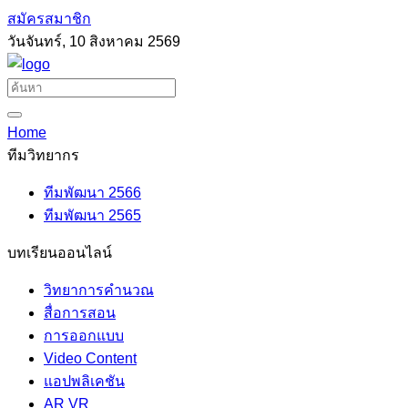
สมัครสมาชิก
วันจันทร์, 10 สิงหาคม 2569
Home
ทีมวิทยากร
ทีมพัฒนา 2566
ทีมพัฒนา 2565
บทเรียนออนไลน์
วิทยาการคำนวณ
สื่อการสอน
การออกแบบ
Video Content
แอปพลิเคชัน
AR VR