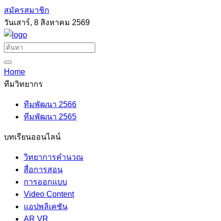
สมัครสมาชิก
วันเสาร์, 8 สิงหาคม 2569
Home
ทีมวิทยากร
ทีมพัฒนา 2566
ทีมพัฒนา 2565
บทเรียนออนไลน์
วิทยาการคำนวณ
สื่อการสอน
การออกแบบ
Video Content
แอปพลิเคชัน
AR VR