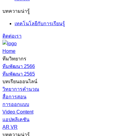
บทความน่ารู้
เทคโนโลยีกับการเรียนรู้
ติดต่อเรา
Home
ทีมวิทยากร
ทีมพัฒนา 2566
ทีมพัฒนา 2565
บทเรียนออนไลน์
วิทยาการคำนวณ
สื่อการสอน
การออกแบบ
Video Content
แอปพลิเคชัน
AR VR
บทความน่ารู้