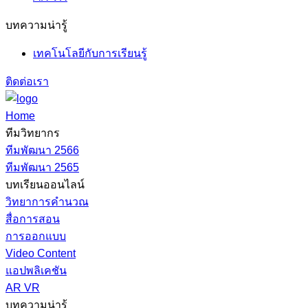
บทความน่ารู้
เทคโนโลยีกับการเรียนรู้
ติดต่อเรา
Home
ทีมวิทยากร
ทีมพัฒนา 2566
ทีมพัฒนา 2565
บทเรียนออนไลน์
วิทยาการคำนวณ
สื่อการสอน
การออกแบบ
Video Content
แอปพลิเคชัน
AR VR
บทความน่ารู้