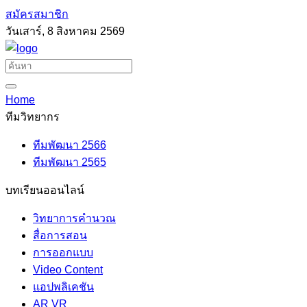
สมัครสมาชิก
วันเสาร์, 8 สิงหาคม 2569
Home
ทีมวิทยากร
ทีมพัฒนา 2566
ทีมพัฒนา 2565
บทเรียนออนไลน์
วิทยาการคำนวณ
สื่อการสอน
การออกแบบ
Video Content
แอปพลิเคชัน
AR VR